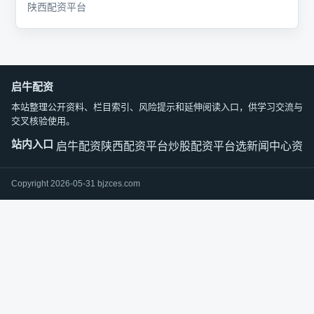
陕西配资平台
启牛配资
本站整理公开资料、栏目索引、风险提示和延伸阅读入口，供学习交流与
交叉核验使用。
站内入口
启牛配资
陕西配资平台
炒股配资平台选
新闻中心
资料
Copyright 2026-05-31 bjzces.com