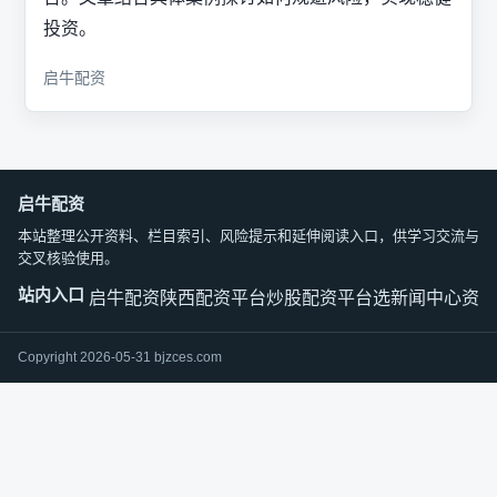
投资。
启牛配资
启牛配资
本站整理公开资料、栏目索引、风险提示和延伸阅读入口，供学习交流与
交叉核验使用。
站内入口
启牛配资
陕西配资平台
炒股配资平台选
新闻中心
资料
Copyright 2026-05-31 bjzces.com