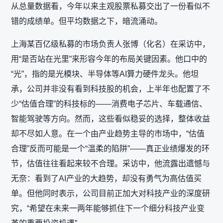
从总量数据看，今年以来主观股票私募交出了一份看似不
错的成绩单。但平均数据之下，暗流涌动。
上海某百亿级私募的市场负责人张博（化名）在采访中，
用“是否站在光里”来形容今年的布局关键因素。他口中的
“光”，指的是光模块、半导体等AI算力硬件龙头。他坦
承，公司并非没有看到科技股的机会，上半年也配置了不
少“估值合理”的科技标的——消费电子芯片、车载通信、
智能驾驶等方向。然而，这些看似稳妥的选择，整体收益
却不尽如人意。在一个由产业趋势主导的市场中，“估值
合理”反而可能是一个“温柔的陷阱”——真正业绩爆发的环
节，估值往往看起来较不合理。采访中，他流露出遗憾与
无奈：看到了AI产业的大趋势，却没有勇气为高估值买
单。但他同时表示，公司目前正加大对科技产业的深度研
究，“希望在未来一两年能够抓住下一个细分科技产业变