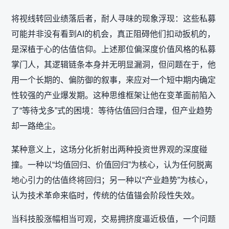
将视线转回业绩落后者，耐人寻味的现象浮现：这些私募
可能并非没有看到AI的机会，真正阻碍他们扣动扳机的，
是深植于心的估值信仰。上述那位偏深度价值风格的私募
掌门人，其逻辑链条本身并无明显漏洞，但问题在于，他
用一个长期的、偏防御的叙事，来应对一个短中期内确定
性较强的产业爆发期。这种思维框架让他在变革面前陷入
了“等待戈多”式的困境：等待估值回归合理，但产业趋势
却一路绝尘。
某种意义上，这场分化折射出两种投资世界观的深度碰
撞。一种以“均值回归、价值回归”为核心，认为任何脱离
地心引力的估值终将回归；另一种以“产业趋势”为核心，
认为技术革命来临时，传统的估值锚会阶段性失效。
当科技股涨幅相当可观，交易拥挤度逼近极值，一个问题