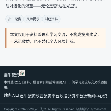
与对进化的渴望——无论是否“站在光里”。
启牛配资
风险提示
财经资料
本文仅用于资料整理和学习交流，不构成投资建议，
不承诺收益，也不替代个人风险判断。
启牛配资
本站整理公开资料、栏目索引和延伸阅读入口，供学习交流与交叉核验使
用。
站内入口
启牛配资
陕西配资平台
炒股配资平台选
新闻中心
资料
Copyright 2026-06-28 启牛配资. All Rights Reserved. 站点域名：
bjzces.com