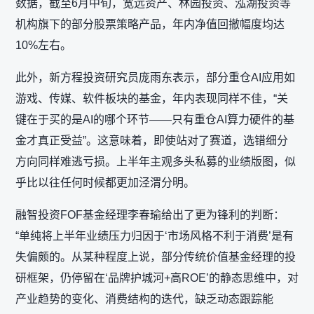
数据，截至6月中旬，宽远资产、林园投资、泓湖投资等
机构旗下的部分股票策略产品，年内净值回撤幅度均达
10%左右。
此外，新方程投资研究员庞雨东表示，部分重仓AI应用如
游戏、传媒、软件板块的基金，年内表现同样不佳，“关
键在于买的是AI的哪个环节——只有重仓AI算力硬件的基
金才真正受益”。这意味着，即使站对了赛道，选错细分
方向同样难逃亏损。上半年主观多头私募的业绩版图，似
乎比以往任何时候都更加泾渭分明。
融智投资FOF基金经理李春瑜给出了更为锋利的判断：
“单纯将上半年业绩压力归因于‘市场风格不利于消费’是有
失偏颇的。从某种程度上说，部分传统价值基金经理的投
研框架，仍停留在‘品牌护城河+高ROE’的静态思维中，对
产业趋势的变化、消费结构的迭代，缺乏动态跟踪能