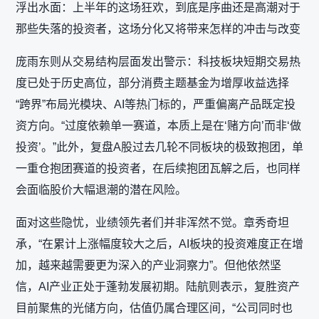
浮出水面：上半年的这场狂欢，到底是序曲还是高潮对于
那些失落的投资者，这场分化又将带来怎样的冲击与改变
庞雨东则从交易结构层面发出警示：科技板块短期交易热
度已处于历史高位，部分消费主题基金为增厚收益选择
“跨界”布局光模块、AI等热门标的，严重偏离产品既定投
资方向。“过度依赖单一赛道，本质上是在‘赌方向’而非‘做
投资’。”此外，复盘A股过去几轮不同板块的极致抱团，单
一重仓抱团赛道的投资者，在后续抱团瓦解之后，也同样
会面临股价大幅退潮的潜在风险。
面对这些隐忧，业绩领先者们并非浑然不觉。章秀奇坦
承，“在累计上涨幅度较大之后，AI板块的投资难度正在增
加，越来越需要更为深入的产业洞察力”。但他依然坚
信，AI产业正处于蓬勃发展初期。陆航则表示，复胜资产
目前聚焦的光储方向，估值仍属合理区间，“公司同时也