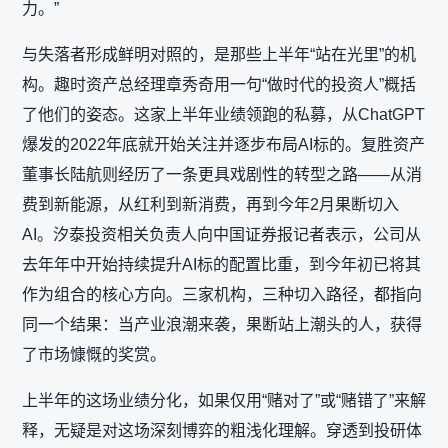
力。”
与失落者形成鲜明对照的，是那些上半年“站在光里”的机
构。趣时资产总经理章秀奇用一句“做时代的投资人”概括
了他们的姿态。这家上半年业绩领跑的私募，从ChatGPT
爆发的2022年底就开始关注并逐步布局AI标的。复胜资产
董事长陆航则经历了一条更具戏剧性的转型之路——从消
费到新能源，从红利到新消费，再到今年2月果断切入
AI。汐泰投资相关负责人向中国证券报记者表示，公司从
去年年中开始持续提升AI标的配置比重，到今年初已将其
作为组合的核心方向。三家机构，三种切入路径，都指向
同一个结果：当产业浪潮来袭，果断站上潮头的人，获得
了市场慷慨的奖赏。
上半年的这场业绩分化，如果仅用“赌对了”或“赌错了”来解
释，无疑是对这场深刻博弈的粗浅化理解。穿透到投研体