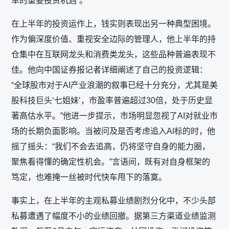
革的重要投资机遇”。
在上半年的投资运作上，钱实则表现出另一种典型困境。
作为偏深度价值、重视安全边际的管理人，他上半年的持
仓集中在互联网龙头和消费类龙头，这些品种普遍表现不
佳。他向中国证券报记者详细阐述了自己的投资逻辑：
“全球股市对于AI产业浪潮的叙事已经十分充分，尤其是美
股科技巨头‘七姐妹’，市盈率普遍超过30倍，处于历史显
著高估水平。”他进一步提示，市场明显忽视了AI对就业市
场的长期负面影响。当被问及是否考虑追入AI标的时，他
摇了摇头：“我们不会去追高，仍将坚守自身的能力圈，
聚焦看得懂的确定性机会。”言语间，既有对自身框架的
笃定，也难掩一丝被时代快车甩下的落寞。
事实上，在上半年的主观私募业绩剧烈分化中，不少头部
私募遭遇了幅度不小的业绩回撤。据第三方渠道业绩监测