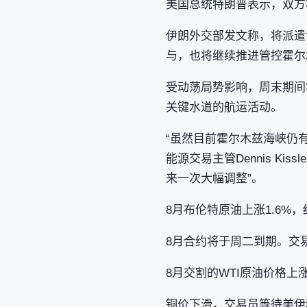
美国总统特朗普表示，双方
伊朗外交部发文称，将派遣
与，也将继续推进管控霍尔
受动荡局势影响，周末期间
关键水道的航运活动。
“虽然目前霍尔木兹海峡仍有通行，
能源交易主管Dennis K
来一次大幅调整”。
8月布伦特原油上涨1.6%，
8月合约将于周二到期。交易
8月交割的WTI原油价格上涨
铜价下滑，交易员等待美伊