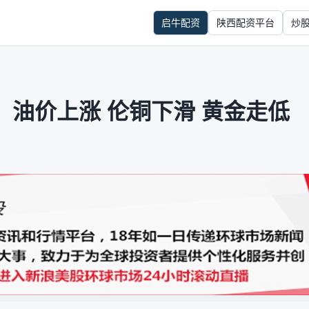
启牛配资
陕西配资平台
炒
：油价上涨 伦铜下滑 黄金走低