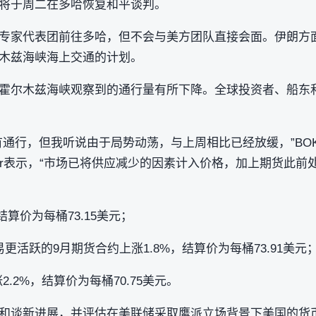
将于周二在多哈恢复和平谈判。
专家代表团前往多哈，但不会与美方团队直接会面。伊朗方
木兹海峡海上交通的计划。
霍尔木兹海峡观察到的通行量有所下降。全球投资者、船东
但我听说由于局势动荡，与上周相比已经放缓，”BOK Financial
issler表示，“市场已将供应减少的因素计入价格，加上期货
结算价为每桶73.15美元；
更活跃的9月期货合约上涨1.8%，结算价为每桶73.91美元
2.2%，结算价为每桶70.75美元。
和谈新进展，并评估在美联储采取鹰派立场背景下美国的货