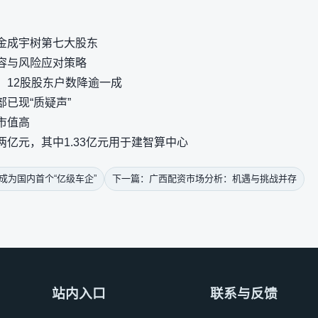
金成宇树第七大股东
容与风险应对策略
：12股股东户数降逾一成
已现“质疑声”
市值高
亿元，其中1.33亿元用于建智算中心
成为国内首个“亿级车企”
下一篇：广西配资市场分析：机遇与挑战并存
站内入口
联系与反馈