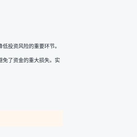
。
降低投资风险的重要环节。
避免了资金的重大损失。实