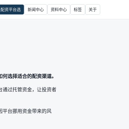
股配资平台选
新闻中心
资料中心
标签
关于
如何选择适合的配资渠道。
台通过托管资金，让投资者
因平台挪用资金带来的风